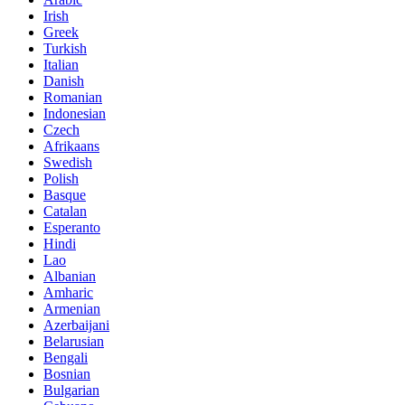
Irish
Greek
Turkish
Italian
Danish
Romanian
Indonesian
Czech
Afrikaans
Swedish
Polish
Basque
Catalan
Esperanto
Hindi
Lao
Albanian
Amharic
Armenian
Azerbaijani
Belarusian
Bengali
Bosnian
Bulgarian