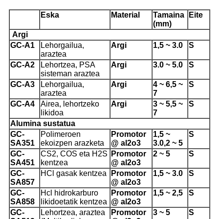
Eska
Material
Tamaina
Eite
(mm)
Argi
G
C-A1
Lehorgailua,
Argi
1,5 ~ 3.0
S
araztea
GC-A2
Lehortzea, PSA
Argi
3.0 ~ 5.0
S
sisteman araztea
GC-A3
Lehorgailua,
Argi
4 ~ 6,5 ~
S
araztea
7
GC-A4
Airea, lehortzeko
Argi
3 ~ 5,5 ~
S
likidoa
7
Alumina sustatua
GC-
Polimeroen
Promotor
1,5 ~
S
SA351
ekoizpen arazketa
@ al2o3
3.0,2 ~ 5
GC-
CS2, COS eta H2S
Promotor
2 ~ 5
S
SA451
kentzea
@ al2o3
GC-
HCl gasak kentzea
Promotor
1,5 ~ 3.0
S
SA857
@ al2o3
GC-
Hcl hidrokarburo
Promotor
1,5 ~ 2,5
S
SA858
likidoetatik kentzea
@ al2o3
GC-
Lehortzea, araztea
Promotor
3 ~ 5
S