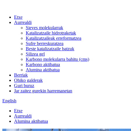
Etxe
Aurrealdi
Sieves molekularrak
Katalizatzaile hidrotraketak
Katalizatzaileak erreformatzea
Sufre berreskuratzea
Beste katalizatzaile batzuk
Silizea gel
Karbono molekularra bahitu (cms)
Karbono aktibatua
Alumina aktibatua
Berriak
Ohiko galderak
Guri buruz
Jar zaitez gurekin harremanetan
English
Etxe
Aurrealdi
Alumina aktibatua