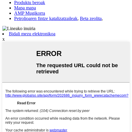
Produktu beroak
Mapa mapa
AMP Mugikorra
Petrolioaren fintze katalizatzaileak
,
Beta zeolita
,
Bidali mezu elektronikoa
x