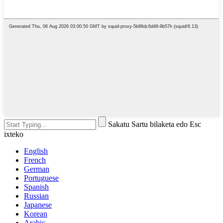
Sakatu Sartu bilaketa edo Esc
ixteko
English
French
German
Portuguese
Spanish
Russian
Japanese
Korean
Arabic