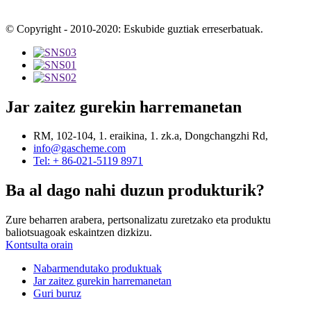
© Copyright - 2010-2020: Eskubide guztiak erreserbatuak.
Jar zaitez gurekin harremanetan
RM, 102-104, 1. eraikina, 1. zk.a, Dongchangzhi Rd,
info@gascheme.com
Tel: + 86-021-5119 8971
Ba al dago nahi duzun produkturik?
Zure beharren arabera, pertsonalizatu zuretzako eta produktu
baliotsuagoak eskaintzen dizkizu.
Kontsulta orain
Nabarmendutako produktuak
Jar zaitez gurekin harremanetan
Guri buruz