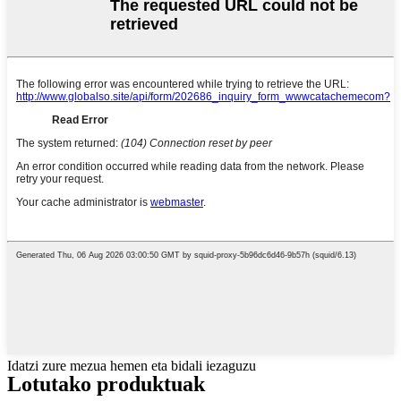
Idatzi zure mezua hemen eta bidali iezaguzu
Lotutako produktuak