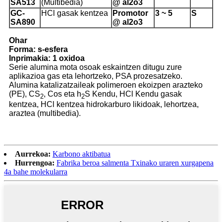
SA513
(Multibedia)
@ al2o3
GC-
HCl gasak kentzea
Promotor
3 ~ 5
S
SA890
@ al2o3
Ohar
Forma: s-esfera
Inprimakia: 1 oxidoa
Serie alumina mota osoak eskaintzen ditugu zure
aplikazioa gas eta lehortzeko, PSA prozesatzeko.
Alumina katalizatzaileak polimeroen ekoizpen arazteko
(PE), CS
, Cos eta h
S Kendu, HCl Kendu gasak
2
2
kentzea, HCl kentzea hidrokarburo likidoak, lehortzea,
araztea (multibedia).
Aurrekoa:
Karbono aktibatua
Hurrengoa:
Fabrika beroa salmenta Txinako uraren xurgapena
4a bahe molekularra